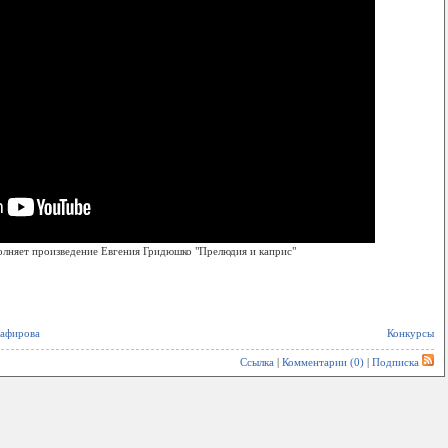
олняет произведение Евгения Гридюшко "Прелюдия и каприс"
шафирова
Конкурсы
Ссылка
|
Комментарии (0)
|
Подписка