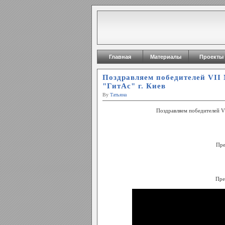
Главная
Материалы
Проекты
Поздравляем победителей VІІ
"ГитАс" г. Киев
By
Татьяна
Поздравляем победителей VІ
Пре
Пре