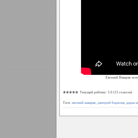
Евгений Наварко исп
Текущий рейтинг: 5.0 (15 голосов)
Тэги:
евгений наварко
,
дмитрий борисюк
,
дарья 