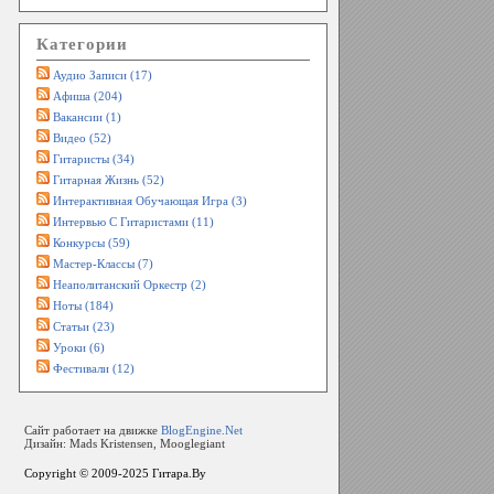
Категории
Аудио Записи (17)
Афиша (204)
Вакансии (1)
Видео (52)
Гитаристы (34)
Гитарная Жизнь (52)
Интерактивная Обучающая Игра (3)
Интервью С Гитаристами (11)
Конкурсы (59)
Мастер-Классы (7)
Неаполитанский Оркестр (2)
Ноты (184)
Статьи (23)
Уроки (6)
Фестивали (12)
Сайт работает на движке
BlogEngine.Net
Дизайн: Mads Kristensen, Mooglegiant
Copyright © 2009-2025
Гитара.By