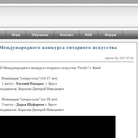
Игра
Обучение
Контакт
RSS
Форум
 Международного конкурса гитарного искусства
апреля 08, 2017 07:01
І Международного конкурса гитарного искусства "ГитАс" г. Киев!
Номинация "гитара-соло" (14-17 лет)
1 место -
Евгений Наварко
г. Брест
подаватель: Борисюк Дмитрий Николаевич
Номинация "гитара-соло" (от 18 лет)
3 место -
Дарья Шафирова
г. Брест
подаватель: Борисюк Дмитрий Николаевич