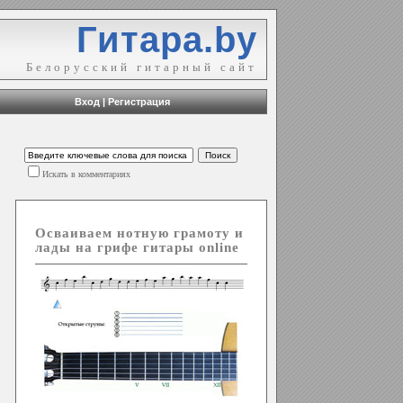
Гитара.by
Белорусский гитарный сайт
Вход
|
Регистрация
Искать в комментариях
Осваиваем нотную грамоту и
лады на грифе гитары online