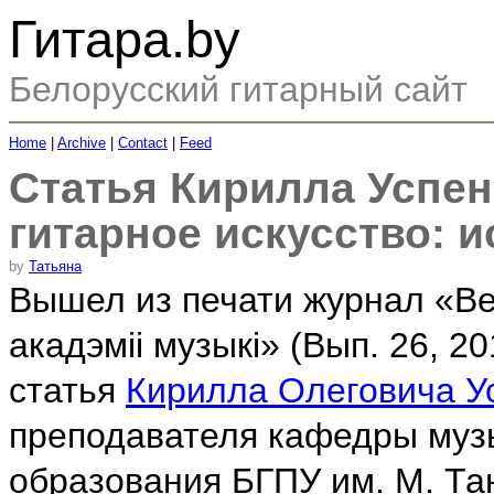
Гитара.by
Белорусский гитарный сайт
Home
|
Archive
|
Contact
|
Feed
Статья Кирилла Успен
гитарное искусство: 
by
Татьяна
Вышел из печати журнал «Ве
акадэміі музыкі» (Вып. 26, 20
статья
Кирилла Олеговича У
преподавателя кафедры муз
образования БГПУ им. М. Та