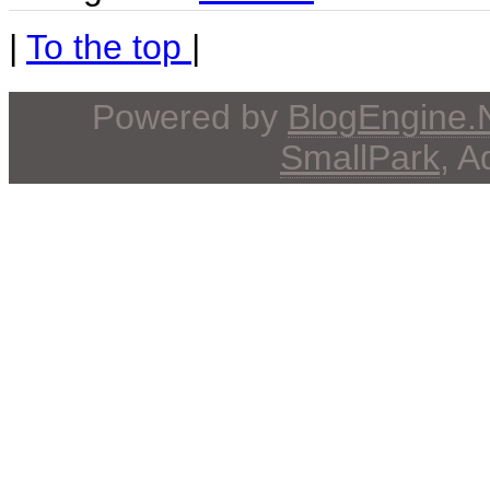
|
To the top
|
Powered by
BlogEngine
SmallPark
, 