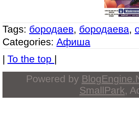
Tags:
бородаев
,
бородаева
,
Categories:
Афиша
|
To the top
|
Powered by
BlogEngine
SmallPark
, 