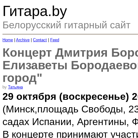
Гитара.by
Белорусский гитарный сайт
Home
|
Archive
|
Contact
|
Feed
Концерт Дмитрия Боро
Елизаветы Бородаевой 
город"
by
Татьяна
29 октября (воскресенье) 2
(Минск,площадь Свободы, 23
садах Испании, Аргентины, 
В концерте принимают учас