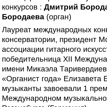
конкурсов :
Дмитрий Бород
Бородаева
(орган)
Лауреат международных конк
консерватории, президент 
ассоциации гитарного искусс
победительница XII Междуна
имени Микаэла Таривердиева
«Органист года» Елизавета Б
музыканты завоевали 1 пре
Международном музыкальном