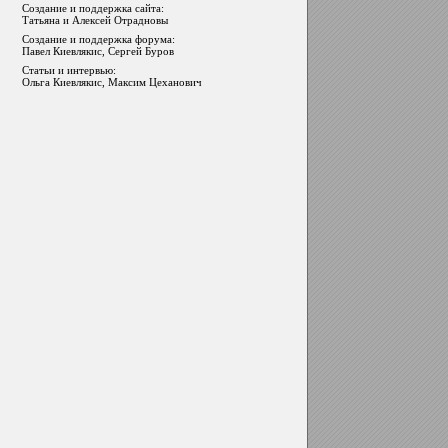
Создание и поддержка сайта:
Татьяна и Алексей Отрадновы
Создание и поддержка форума:
Павел Киевлякис, Сергей Буров
Статьи и интервью:
Ольга Киевлякис, Максим Цеханович