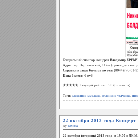
Генеральный спонсор концерта
Владимир ЕРЕМ
Адрес: пр. Партизанский, 117-а (проезд до станц
Справки и заказ билетов по тел:
(8044)776-01-92
Цена билета:
6 руб.
Текущий рейтинг: 5.0 (6 голосов)
Тэги:
александр мурашко
,
владимир ткаченко
,
ник
22 октября 2013 года Концер
By
Татьяна
22 октября (вторник) 2013 года
в 19.00
в ДК МА