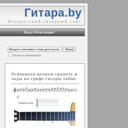
Гитара.by
Белорусский гитарный сайт
Вход
|
Регистрация
Искать в комментариях
Осваиваем нотную грамоту и
лады на грифе гитары online