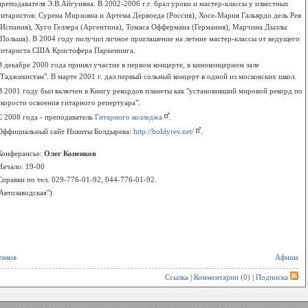
преподавателя Э.В.Айгуняна. В 2002-2006 г.г. брал уроки и мастер-классы у известных
гитаристов: Сурена Мирзояна и Артема Дервоеда (Россия), Хосе-Мария Гальярдо дель Рея
(Испания), Хуго Геллера (Аргентина), Томаса Оффермана (Германия), Марчина Дыллы
(Польша). B 2004 году получил личное приглашение на летние мастер-классы от ведущего
гитариста США Кристофера Паркенинга.
В декабре 2000 года принял участие в первом концерте, в киноконцерном зале
"Таджикистан". В марте 2001 г. дал первый сольный концерт в одной из московских школ.
В 2001 году был включен в Книгу рекордов планеты как "установивший мировой рекорд по
скорости освоения гитарного репертуара".
С 2008 года - преподаватель
Гитарного колледжа
.
Оффициальный сайт Никиты Болдырева:
http://boldyrev.net/
.
Конферансье:
Олег Копенков
Начало: 19-00
Справки по тел. 029-776-01-92, 044-776-01-92.
Автозаводская")
енков
Афиша
Ссылка
|
Комментарии (0)
|
Подписка