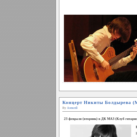
Концерт Никиты Болдырева (М
By
Алексей
23 февраля (вторник) в ДК МАЗ (Клуб гитари