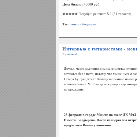
Цена билета:
40000 руб.
Текущий рейтинг: 5.0 (61 голосов)
Тэги:
никита болдырев
Интервью с гитаристами - нов
By
Алексей
Друзья, часто мы приходим на концерты, слушае
остаются без ответа, потому что мы не имеем во
Гитара.by предлагает Вашему вниманию новый ра
исполнителями. Чтобы сделать раздел еще интер
предложения.
23 февраля в городе Минске на сцене ДК МАЗ 
Никиты Болдырева. После концерта мы встрет
предлагаем Вашему вниманию.