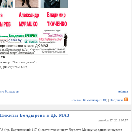
ЧУК
ии метро "Автозаводская")
; (8029)776-01-92.
ита болдырев
Афиша
Ссылка
|
Комментарии (0)
|
Подписка
т Никиты Болдырева в ДК МАЗ
сентября 27, 2013 07:57
З (пр. Партизанский,117-а) состоится концерт Лауреата Международных конкурсов