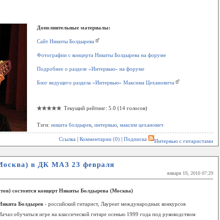
Дополнительные материалы:
Сайт Никиты Болдырева
Фотографии с концерта Никиты Болдырева на форуме
Подробнее о разделе «Интервью» на форуме
Блог ведущего раздела «Интервью» Максима Цехановича
Текущий рейтинг: 5.0 (14 голосов)
Тэги:
никита болдырев
,
интервью
,
максим цеханович
Ссылка
|
Комментарии (0)
|
Подписка
Интервью с гитаристами
осква) в ДК МАЗ 23 февраля
января 19, 2010 07:29
стов) состоится концерт Никиты Болдырева (Москва)
Никита Болдырев
- российский гитарист, Лауреат международных конкурсов
Начал обучаться игре на классической гитаре осенью 1999 года под руководством