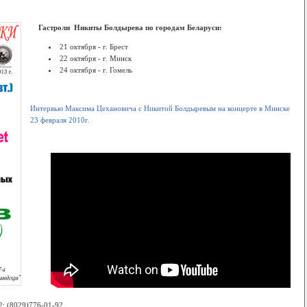
Гастроли Никиты Болдырева по городам Беларуси:
21 октября - г. Брест
22 октября - г. Минск
24 октября - г. Гомель
Интервью Максима Цехановича с Никитой Болдыревым на концерте в Минске
23 февраля 2010г.
2; (8029)776-01-92