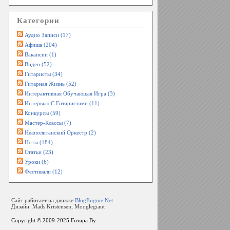
Категории
Аудио Записи (17)
Афиша (204)
Вакансии (1)
Видео (52)
Гитаристы (34)
Гитарная Жизнь (52)
Интерактивная Обучающая Игра (3)
Интервью С Гитаристами (11)
Конкурсы (59)
Мастер-Классы (7)
Неаполитанский Оркестр (2)
Ноты (184)
Статьи (23)
Уроки (6)
Фестивали (12)
Сайт работает на движке
BlogEngine.Net
Дизайн: Mads Kristensen, Mooglegiant
Copyright © 2009-2025
Гитара.By