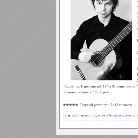
Адрес: пр. Партизанский 117-а (Станция метро "
Стоимость билета: 10000 руб.
Текущий рейтинг: 4.7 (15 голосов)
Тэги:
клуб гитаристов
,
никита болдырев
,
олег коп