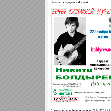
Никиты Болдырева (Москва)
.
Справки и заказ билетов по тел:
(8044)776-01-9