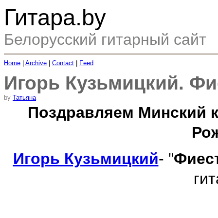
Гитара.by
Белорусский гитарный сайт
Home
|
Archive
|
Contact
|
Feed
Игорь Кузьмицкий. Фи
by
Татьяна
Поздравляем Минский к
Рож
Игорь Кузьмицкий
- "
Фиес
гит