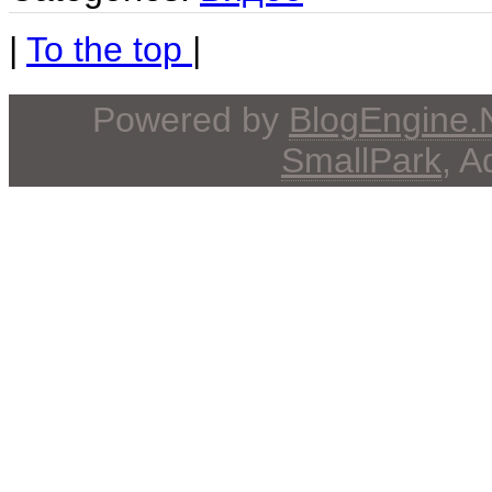
|
To the top
|
Powered by
BlogEngine
SmallPark
, 