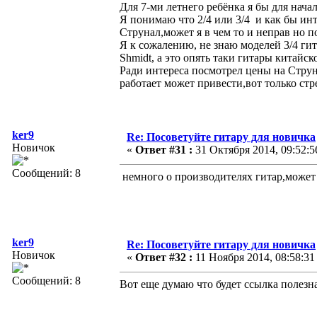
Для 7-ми летнего ребёнка я бы для нача
Я понимаю что 2/4 или 3/4 и как бы ин
Струнал,может я в чем то и неправ но п
Я к сожалению, не знаю моделей 3/4 ги
Shmidt, а это опять таки гитары китайс
Ради интереса посмотрел цены на Струна
работает может привести,вот только стре
ker9
Re: Посоветуйте гитару для новичка
Новичок
«
Ответ #31 :
31 Октября 2014, 09:52:5
Сообщений: 8
немного о производителях гитар,може
ker9
Re: Посоветуйте гитару для новичка
Новичок
«
Ответ #32 :
11 Ноября 2014, 08:58:31
Сообщений: 8
Вот еще думаю что будет ссылка полезн