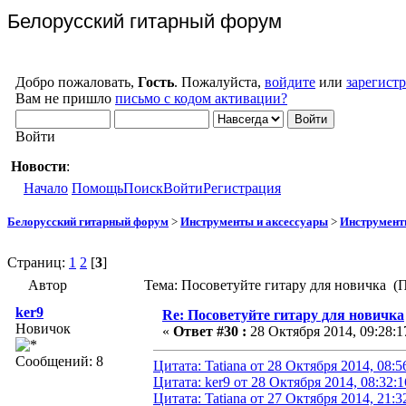
Белорусский гитарный форум
Добро пожаловать,
Гость
. Пожалуйста,
войдите
или
зарегист
Вам не пришло
письмо с кодом активации?
Войти
Новости
:
Начало
Помощь
Поиск
Войти
Регистрация
Белорусский гитарный форум
>
Инструменты и аксесcуары
>
Инструмен
Страниц:
1
2
[
3
]
Автор
Тема: Посоветуйте гитару для новичка (
ker9
Re: Посоветуйте гитару для новичка
Новичок
«
Ответ #30 :
28 Октября 2014, 09:28:1
Сообщений: 8
Цитата: Tatiana от 28 Октября 2014, 08:5
Цитата: ker9 от 28 Октября 2014, 08:32:1
Цитата: Tatiana от 27 Октября 2014, 21:3