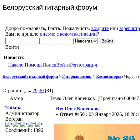
Белорусский гитарный форум
Добро пожаловать,
Гость
. Пожалуйста,
войдите
или
зарегист
Вам не пришло
письмо с кодом активации?
Войти
Новости
:
Начало
Помощь
Поиск
Войти
Регистрация
Белорусский гитарный форум
>
Гитарная жизнь
>
Композиторы
(Модерат
Страниц:
1
...
29
30
[
31
]
Автор
Тема: Олег Копенков (Прочитано 600847 
Tatiana
Re: Олег Копенков
Администратор
«
Ответ #450 :
03 Января 2026, 18:28:1
Ветеран
Сообщений: 1396