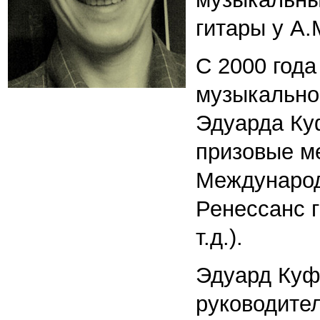
гитары у А.
С 2000 года
музыкально
Эдуарда Ку
призовые м
Международ
Ренессанс г
т.д.).
Эдуард Куф
руководител