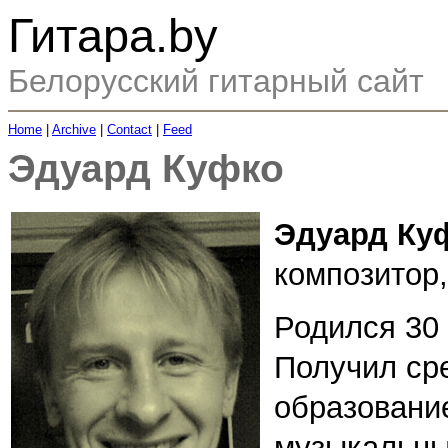
Гитара.by
Белорусский гитарный сайт
Home
|
Archive
|
Contact
|
Feed
Эдуард Куфко
Эдуард Ку
композитор,
Родился 30 
Получил ср
образовани
музыкальны