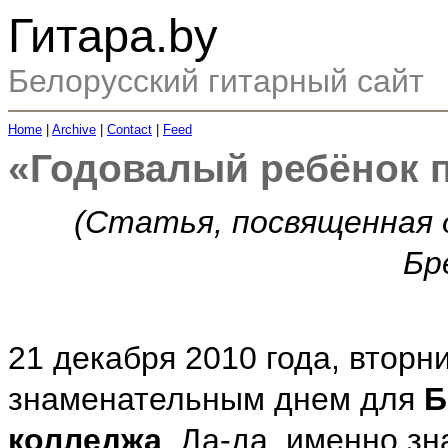
Гитара.by
Белорусский гитарный сайт
Home
|
Archive
|
Contact
|
Feed
«Годовалый ребёнок 
(Статья, посвященная 
Бр
21 декабря 2010 года, вторни
знаменательным днем для
Б
колледжа
. Да-да, именно з