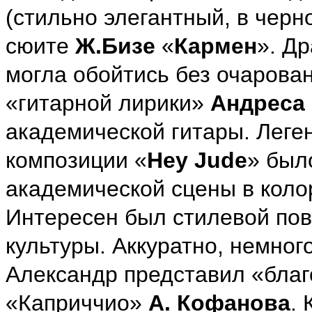
(стильно элегантный, в черн
сюите
Ж.Бизе
«
Кармен
». Др
могла обойтись без очарова
«гитарной лирики»
Андреса
академической гитары. Лег
композиции «
Hey Jude
» был
академической сцены в коло
Интересен был стилевой пово
культуры. Аккуратно, немно
Александр представил «благ
«Каприччио»
А. Кофанова
.