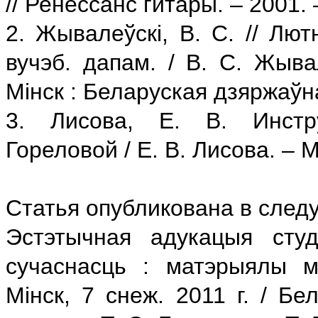
// Ренессанс гитары. – 2001. 
2. Жывалеўскі, В. С. // Лют
вучэб. дапам. / В. С. Жывал
Мінск : Беларуская дзяржаўна
3. Лисова, Е. В. Инстр
Гореловой / Е. В. Лисова. – М
Статья опубликована в след
Эстэтычная адукацыя студ
сучаснасць : матэрыялы між
Мінск, 7 снеж. 2011 г. / Бе