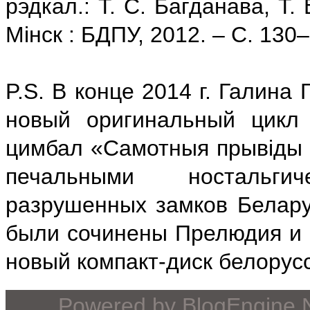
рэдкал.: Т. С. Багданава, Т. 
Мінск : БДПУ, 2012. – С. 130
P.S. В конце 2014 г. Галин
новый оригинальный цикл
цимбал «Самотныя прывіды 
печальными ностальги
разрушенных замков Беларус
были сочинены Прелюдия и Ф
новый компакт-диск белорусс
Powered by
BlogEngine