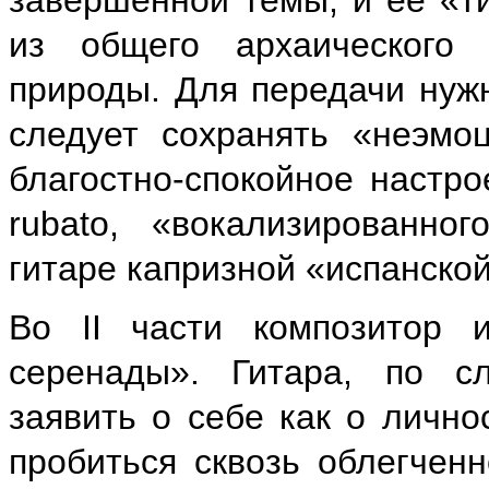
завершенной темы, и ее «т
из общего архаического 
природы. Для передачи нуж
следует сохранять «неэмо
благостно-спокойное настро
rubato, «вокализированног
гитаре капризной «испанской
Во II части композитор 
серенады». Гитара, по с
заявить о себе как о лично
пробиться сквозь облегчен