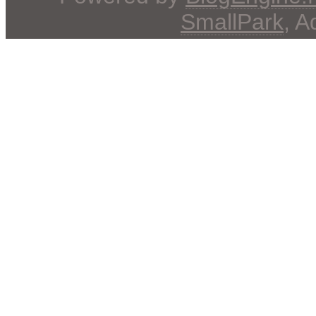
SmallPark
, 