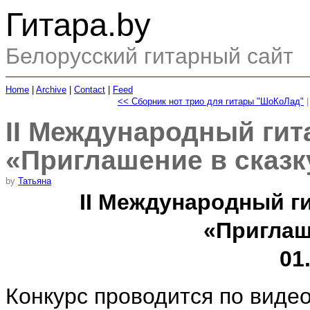
Гитара.by
Белорусский гитарный сайт
Home
|
Archive
|
Contact
|
Feed
<< Сборник нот трио для гитары "ШоКоЛад"
II Международный гит
«Приглашение в сказку
by
Татьяна
II Международный г
«Приглаш
01.
Конкурс проводится по виде