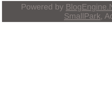
Powered by
BlogEngine
SmallPark
, 