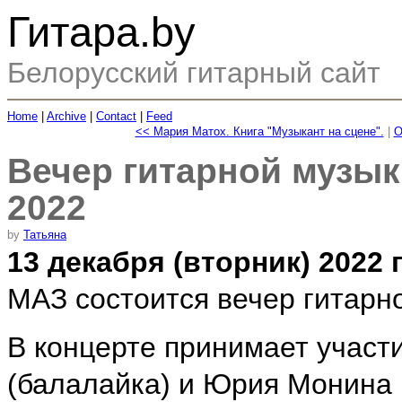
Гитара.by
Белорусский гитарный сайт
Home
|
Archive
|
Contact
|
Feed
<< Мария Матох. Книга "Музыкант на сцене".
|
О
Вечер гитарной музык
2022
by
Татьяна
13 декабря (вторник) 2022 
МАЗ состоится вечер гитарн
В концерте принимает участ
(балалайка) и Юрия Монина (