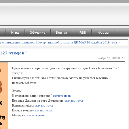
Игра
Обучение
Контакт
RSS
Форум
ы минимальных размеров.
|
Вечер гитарной музыки в ДК МАЗ 10 декабря 2019 года >>
127 этюдов"
ноября 17, 2019 06:11
Представляем сборник нот для шестиструнной гитары Олега Копенкова "127
этюдов".
Спецвыпуск для тех, кто к техническому зачёту не успевает выучить
нормальный этюд.
Этюды:
5 этюдов по одной строчке "
скачать ноты
Водопад Джурла на горе Демерджи
скачать ноты
Бешеная пчёлка
скачать ноты
Ёжик в тумане
скачать ноты
Модерато
скачать ноты