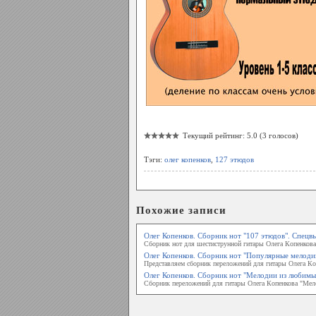
Текущий рейтинг: 5.0 (3 голосов)
Тэги:
олег копенков
,
127 этюдов
Похожие записи
Олег Копенков. Сборник нот "107 этюдов". Спец
Сборник нот для шестиструнной гитары Олега Копенков
Олег Копенков. Сборник нот "Популярные мелоди
Представляем сборник переложений для гитары Олега К
Олег Копенков. Сборник нот "Мелодии из любим
Cборник переложений для гитары Олега Копенкова "Ме