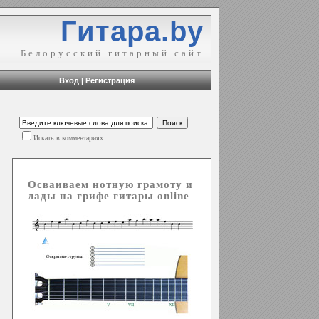
Гитара.by
Белорусский гитарный сайт
Вход
|
Регистрация
Искать в комментариях
Осваиваем нотную грамоту и
лады на грифе гитары online