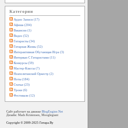
Категории
Аудио Записи (17)
Афиша (204)
Вакансии (1)
Видео (52)
Гитаристы (34)
Гитарная Жизнь (52)
Интерактивная Обучающая Игра (3)
Интервью С Гитаристами (11)
Конкурсы (59)
Мастер-Классы (7)
Неаполитанский Оркестр (2)
Ноты (184)
Статьи (23)
Уроки (6)
Фестивали (12)
Сайт работает на движке
BlogEngine.Net
Дизайн: Mads Kristensen, Mooglegiant
Copyright © 2009-2025
Гитара.By