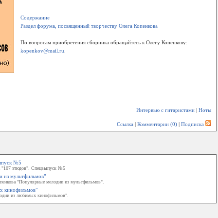
Содержание
Раздел форума, посвященный творчеству Олега Копенкова
По вопросам приобретения сборника обращайтесь к Олегу Копенкову:
kopenkov@mail.ru
.
Интервью с гитаристами
|
Ноты
Ссылка
|
Комментарии (0)
|
Подписка
выпуск №5
а "107 этюдов". Спецвыпуск №5
и из мультфильмов"
опенкова "Популярные мелодии из мультфильмов".
ых кинофильмов"
лодии из любимых кинофильмов".