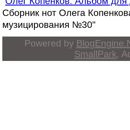
Олег Копенков. Альбом дл
Сборник нот Олега Копенков
музицирования №30"
Powered by
BlogEngine
SmallPark
, 