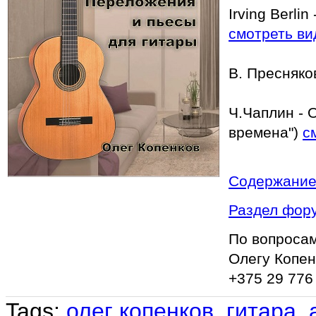
Irving Berli
смотреть ви
В. Пресняко
Ч.Чаплин - 
времена")
с
Содержани
Раздел фору
По вопросам
Олегу Копе
+375 29 776 
Tags:
олег копенков
,
гитара
,