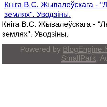
Кніга В.С. Жывалеўскага - "Л
землях". Уводзіны.
Кніга В.С. Жывалеўскага - "Лю
землях". Уводзіны.
Powered by
BlogEngine
SmallPark
, 