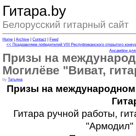
Гитара.by
Белорусский гитарный сайт
Home
|
Archive
|
Contact
|
Feed
<< Поздравляем победителей VIII Республиканского открытого конк
Ансамбли для
Призы на международн
Могилёве "Виват, гитар
by
Татьяна
Призы на международном к
Гитар
Гитара ручной работы, ги
"Армодил" 