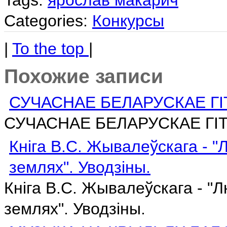
Tags:
ярослав макарич
Categories:
Конкурсы
|
To the top
|
Похожие записи
СУЧАСНАЕ БЕЛАРУСКАЕ Г
СУЧАСНАЕ БЕЛАРУСКАЕ ГІ
Кніга В.С. Жывалеўскага - "Л
землях". Уводзіны.
Кніга В.С. Жывалеўскага - "Лю
землях". Уводзіны.