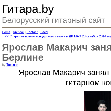
Гитара.by
Белорусский гитарный сайт
Home
|
Archive
|
Contact
|
Feed
<< Открытие нового концертного сезона в ДК МАЗ 28 октября 2014 го
Ярослав Макарич занял
Берлине
by
Татьяна
Ярослав Макарич занял
гитарном ко