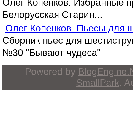
Олег Копенков. Избранные п
Белорусская Старин...
Олег Копенков. Пьесы для ш
Сборник пьес для шестистру
№30 "Бывают чудеса"
Powered by
BlogEngine
SmallPark
, 