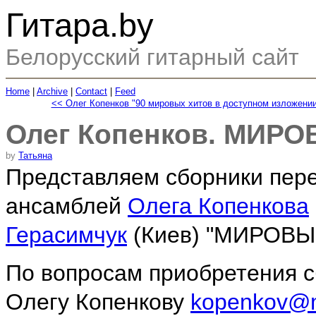
Гитара.by
Белорусский гитарный сайт
Home
|
Archive
|
Contact
|
Feed
<< Олег Копенков "90 мировых хитов в доступном изложении
Олег Копенков. МИР
by
Татьяна
Представляем сборники пер
ансамблей
Олега Копенкова
Герасимчук
(Киев) "МИРОВ
По вопросам приобретения с
Олегу Копенкову
kopenkov@m