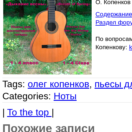
О. Копенков 
Содержани
Раздел фору
По вопросам
Копенкову:
Tags:
олег копенков
,
пьесы д
Categories:
Ноты
|
To the top
|
Похожие записи