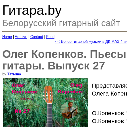
Гитара.by
Белорусский гитарный сайт
Home
|
Archive
|
Contact
|
Feed
<< Вечер гитарной музыки в ДК МАЗ 4 и
Олег Копенков. Пьесы
гитары. Выпуск 27
by
Татьяна
Представляе
Олега Копен
О.Копенков 
О.Копенков 