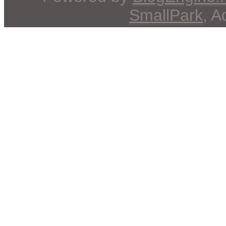
SmallPark
, 